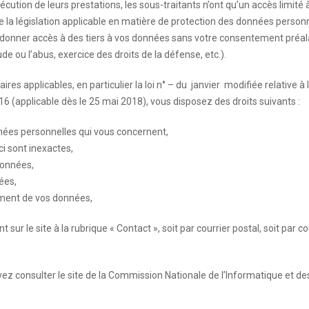
exécution de leurs prestations, les sous-traitants n’ont qu’un accès limit
 de la législation applicable en matière de protection des données perso
 donner accès à des tiers à vos données sans votre consentement préalab
ude ou l’abus, exercice des droits de la défense, etc.).
 applicables, en particulier la loi n° – du janvier modifiée relative à l’
(applicable dès le 25 mai 2018), vous disposez des droits suivants :
nnées personnelles qui vous concernent,
i sont inexactes,
données,
ées,
ement de vos données,
 sur le site à la rubrique « Contact », soit par courrier postal, soit par c
 consulter le site de la Commission Nationale de l’Informatique et des