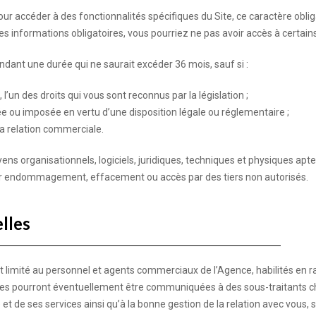
ur accéder à des fonctionnalités spécifiques du Site, ce caractère obli
es informations obligatoires, vous pourriez ne pas avoir accès à certains
ant une durée qui ne saurait excéder 36 mois, sauf si :
l’un des droits qui vous sont reconnus par la législation ;
e ou imposée en vertu d’une disposition légale ou réglementaire ;
la relation commerciale.
ns organisationnels, logiciels, juridiques, techniques et physiques aptes 
r endommagement, effacement ou accès par des tiers non autorisés.
lles
 limité au personnel et agents commerciaux de l’Agence, habilités en ra
tées pourront éventuellement être communiquées à des sous-traitants c
t de ses services ainsi qu’à la bonne gestion de la relation avec vous,