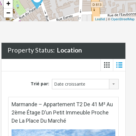
+
−
Leaflet
| ©
OpenStreetMap
Property Status:
Location
Trié par:
Date croissante
Marmande – Appartement T2 De 41 M² Au
2ème Étage D’un Petit Immeuble Proche
De La Place Du Marché