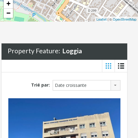
+
−
Leaflet
| ©
OpenStreetMap
Property Feature:
Loggia
Trié par:
Date croissante