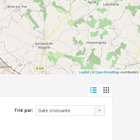
Leaflet
| ©
OpenStreetMap
contributors
Trié par:
Date croissante